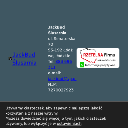
JackBud
Ślusarnia
ul. Senatorska
70
93-192 Łódź
JackBud
woj. łódzkie
Tel.
883 696
Ślusarnia
311
e-mail:
jackbud@vp.pl
NIP:
7270027923
JackBud Ślusarnia © 2025 r. Wszystkie prawa
Używamy ciasteczek, aby zapewnić najlepszą jakość
zastrzeżone
korzystania z naszej witryny.
Możesz dowiedzieć się więcej o tym, jakich ciasteczek
używamy, lub wyłączyć je w
ustawieniach
.