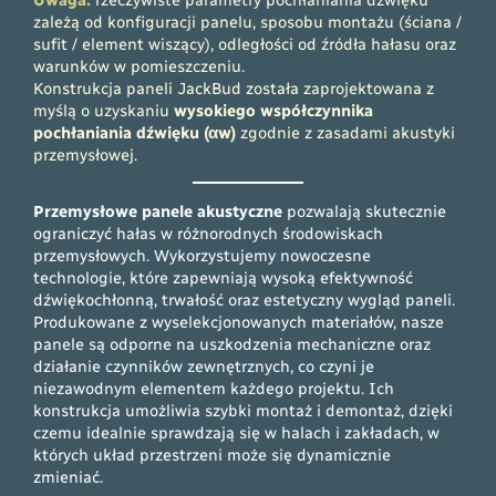
zależą od konfiguracji panelu, sposobu montażu (ściana /
sufit / element wiszący), odległości od źródła hałasu oraz
warunków w pomieszczeniu.
Konstrukcja paneli JackBud została zaprojektowana z
myślą o uzyskaniu
wysokiego współczynnika
pochłaniania dźwięku (αw)
zgodnie z zasadami akustyki
przemysłowej.
Przemysłowe panele akustyczne
pozwalają skutecznie
ograniczyć hałas w różnorodnych środowiskach
przemysłowych. Wykorzystujemy nowoczesne
technologie, które zapewniają wysoką efektywność
dźwiękochłonną, trwałość oraz estetyczny wygląd paneli.
Produkowane z wyselekcjonowanych materiałów, nasze
panele są odporne na uszkodzenia mechaniczne oraz
działanie czynników zewnętrznych, co czyni je
niezawodnym elementem każdego projektu. Ich
konstrukcja umożliwia szybki montaż i demontaż, dzięki
czemu idealnie sprawdzają się w halach i zakładach, w
których układ przestrzeni może się dynamicznie
zmieniać.