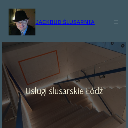
Przejdź
do
treści
JACKBUD ŚLUSARNIA
Usługi ślusarskie Łódź