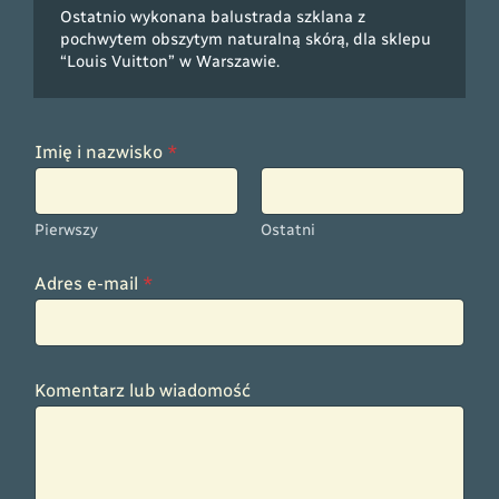
Ostatnio wykonana balustrada szklana z
pochwytem obszytym naturalną skórą, dla sklepu
“Louis Vuitton” w Warszawie.
Imię i nazwisko
*
Pierwszy
Ostatni
*
Adres e-mail
*
I
m
i
ę
A
Komentarz lub wiadomość
d
r
e
s