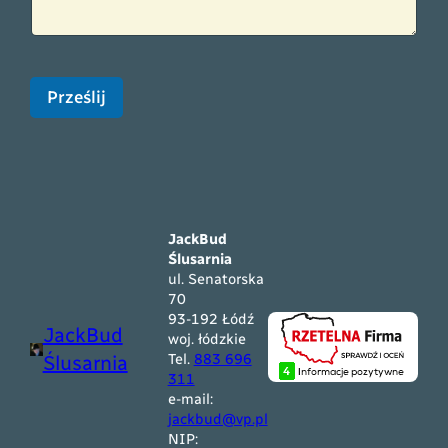
Prześlij
JackBud
Ślusarnia
ul. Senatorska
70
93-192 Łódź
JackBud
woj. łódzkie
Tel.
883 696
Ślusarnia
311
e-mail:
jackbud@vp.pl
NIP: